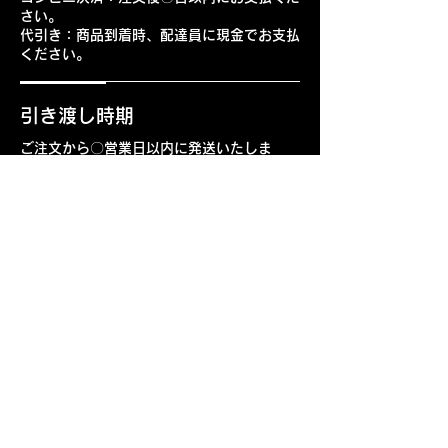
さい。
代引き：商品到着時、配達員に現金でお支払
ください。
引き渡し時期
ご注文から〇営業日以内に発送いたしま
す。
商品代金以外の必要料金
送料：全国一律〇〇円
代引き手数料：〇〇円
返品・交換・キャンセル等
返品期限：商品到着より〇日以内
返品時の送料：商品に欠陥がある場合は当
店負担、お客様都合の場合はお客様負担と